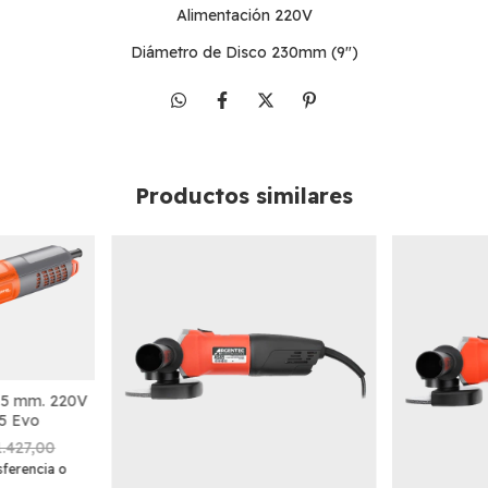
Alimentación 220V
Diámetro de Disco 230mm (9")
Productos similares
15 mm. 220V
5 Evo
1.427,00
sferencia o