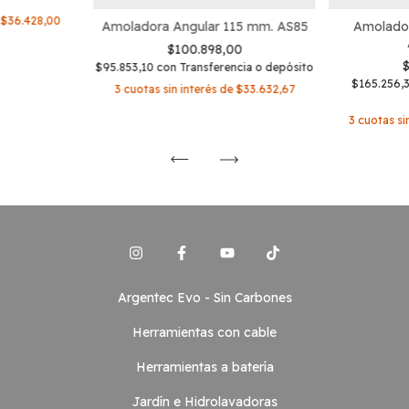
e
$36.428,00
Amoladora Angular 115 mm. AS85
Amolador
$100.898,00
$95.853,10
con
Transferencia o depósito
$165.256,
3
cuotas sin interés de
$33.632,67
3
cuotas si
Argentec Evo - Sin Carbones
Herramientas con cable
Herramientas a batería
Jardín e Hidrolavadoras