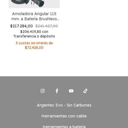
1
/
3
Amoladora Angular 115
mm. a Batería Brushless
BLG2005 Evo
$217.284,00
$241.427,00
$206.419,80
con
Transferencia o depósito
3
cuotas sin interés de
$72.428,00
Argentec Evo - Sin Carbones
Herramientas con cable
Herramientas a batería